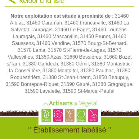
Retour à la liste
Notre exploitation est située à proximité de :
31460
Albiac, 31460 Caraman, 31460 Francarville, 31460 La
Salvetat-Lauragais, 31460 Le Faget, 31460 Loubens-
Lauragais, 31460 Mascarville, 31460 Prunet, 31460
Saussens, 31460 Vendine, 31570 Bourg-St-Bernard,
31570 Lanta, 31570 St-Pierre-de-Lages, 31570
Vallesvilles, 31380 Azas, 31660 Bessières, 31660 Buzet
s/Tarn, 31380 Garidech, 31380 Gémil, 31380 Montastruc-
la-Conseillère, 31380 Montpitol, 31380 Paulhac, 31380
Roquesérière, 31380 St-Jean-Lherm, 31850 Beaupuy,
31590 Bonrepos-Riquet, 31590 Gauré, 31380 Gragnague,
31590 Lavalette, 31590 St-Marcel-Paulel
" Établissement labélisé "