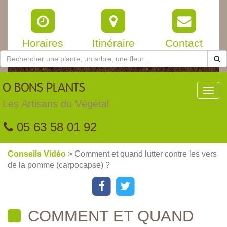
Horaires
Itinéraire
Contact
O
BONS PLANTS
Toggl
navig
Les Artisans du Végétal
05 63 58 01 92
Conseils Vidéo
> Comment et quand lutter contre les vers
de la pomme (carpocapse) ?
COMMENT ET QUAND