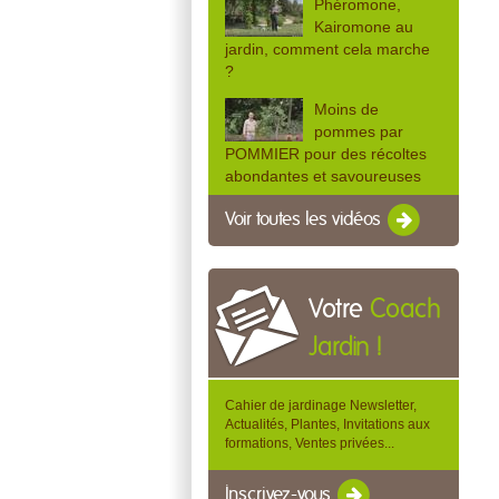
Phéromone,
Kairomone au
jardin, comment cela marche
?
Moins de
pommes par
POMMIER pour des récoltes
abondantes et savoureuses
Voir toutes les vidéos
Votre
Coach
Jardin !
Cahier de jardinage Newsletter,
Actualités, Plantes, Invitations aux
formations, Ventes privées...
Inscrivez-vous