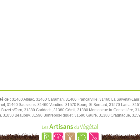
té de :
31460 Albiac, 31460 Caraman, 31460 Francarville, 31460 La Salvetat-Lau
net, 31460 Saussens, 31460 Vendine, 31570 Bourg-St-Bernard, 31570 Lanta, 31570
Buzet s/Tarn, 31380 Garidech, 31380 Gémil, 31380 Montastruc-la-Conseillère, 3
, 31850 Beaupuy, 31590 Bonrepos-Riquet, 31590 Gauré, 31380 Gragnague, 31590