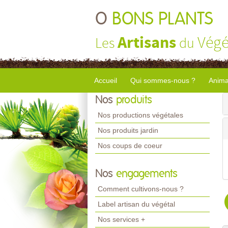
O
BONS PLANTS
Artisans
Végé
Les
du
Accueil
Qui sommes-nous ?
Anima
Nos
produits
Nos productions végétales
Nos produits jardin
Nos coups de coeur
Nos
engagements
Comment cultivons-nous ?
Label artisan du végétal
Nos services +