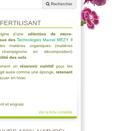
Rechercher
FERTILISANT
igine d’une
sélection de micro-
sue des
Technologies Marcel MEZY
. Il
tes matières organiques (matières
 champignons en décomposition)
tilité des sols
.
lement un
réservoir nutritif
pour les
s agit aussi comme une éponge,
retenant
acuer en hiver.
t et engrais
Voir la fiche complète