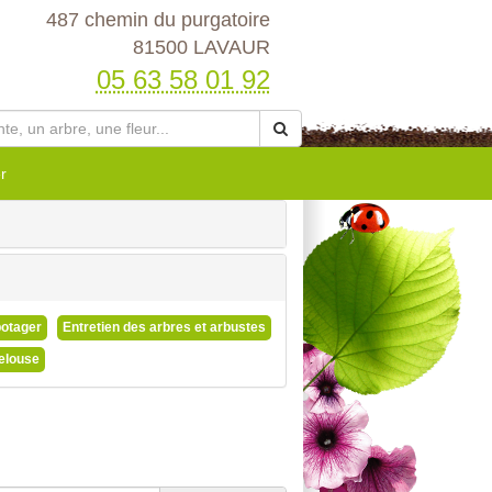
487 chemin du purgatoire
81500 LAVAUR
05 63 58 01 92
r
potager
Entretien des arbres et arbustes
pelouse