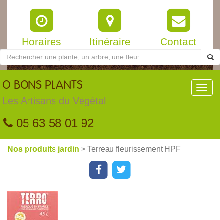
Horaires
Itinéraire
Contact
O
BONS PLANTS
Toggl
navig
Les Artisans du Végétal
05 63 58 01 92
Nos produits jardin
> Terreau fleurissement HPF