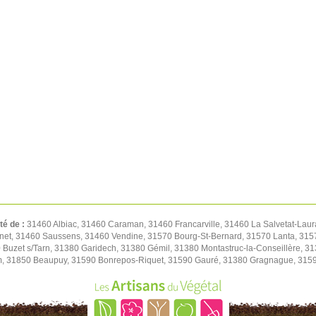
té de :
31460 Albiac, 31460 Caraman, 31460 Francarville, 31460 La Salvetat-Lau
net, 31460 Saussens, 31460 Vendine, 31570 Bourg-St-Bernard, 31570 Lanta, 31570
Buzet s/Tarn, 31380 Garidech, 31380 Gémil, 31380 Montastruc-la-Conseillère, 3
, 31850 Beaupuy, 31590 Bonrepos-Riquet, 31590 Gauré, 31380 Gragnague, 31590