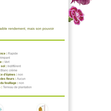
 faible rendement, mais son pouvoir
ance :
Rapide
rimpant
ge :
Vert
 sol :
Indifférent
:
Blanc crème
e d'épines :
non
des fleurs :
Aucun
du feuillage :
non
 :
Terreau de plantation