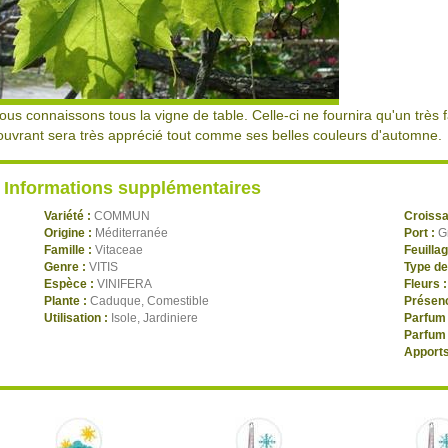
ous connaissons tous la vigne de table. Celle-ci ne fournira qu'un très
ouvrant sera très apprécié tout comme ses belles couleurs d'automne.
Informations supplémentaires
Variété :
COMMUN
Croiss
Origine :
Méditerranée
Port :
G
Famille :
Vitaceae
Feuilla
Genre :
VITIS
Type de
Espèce :
VINIFERA
Fleurs 
Plante :
Caduque, Comestible
Présenc
Utilisation :
Isole, Jardiniere
Parfum 
Parfum 
Apports