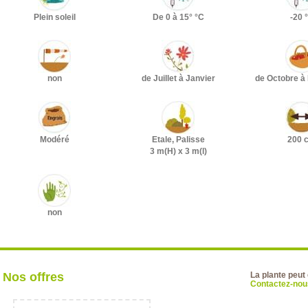
Plein soleil
De 0 à 15° °C
-20 
non
de Juillet à Janvier
de Octobre 
Modéré
Etale, Palisse
200 
3 m(H) x 3 m(l)
non
Nos offres
La plante peut
Contactez-nous