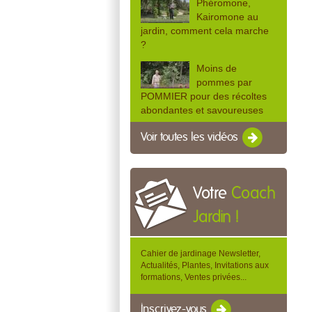
Phéromone,
Kairomone au
jardin, comment cela marche
?
Moins de
pommes par
POMMIER pour des récoltes
abondantes et savoureuses
Voir toutes les vidéos
Votre
Coach
Jardin !
Cahier de jardinage Newsletter,
Actualités, Plantes, Invitations aux
formations, Ventes privées...
Inscrivez-vous