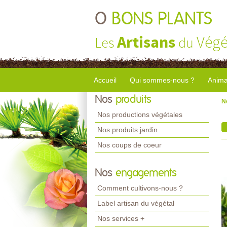
O
BONS PLANTS
Artisans
Végé
Les
du
Accueil
Qui sommes-nous ?
Anima
Nos
produits
N
Nos productions végétales
Nos produits jardin
Nos coups de coeur
Nos
engagements
Comment cultivons-nous ?
Label artisan du végétal
Nos services +