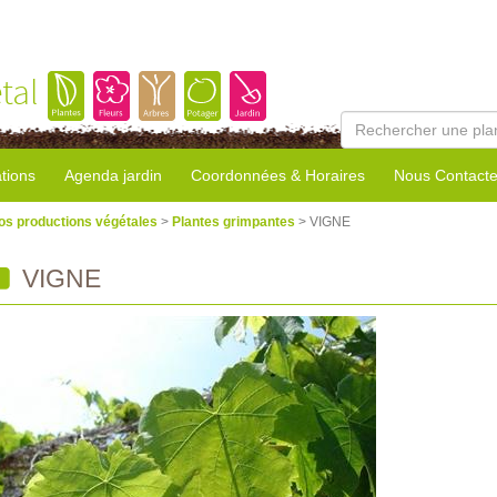
tal
tions
Agenda jardin
Coordonnées & Horaires
Nous Contacte
os productions végétales
>
Plantes grimpantes
> VIGNE
VIGNE