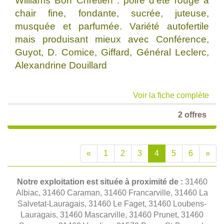
Williams Bon Chrétien : poire d'été rouge à
chair fine, fondante, sucrée, juteuse,
musquée et parfumée. Variété autofertile
mais produisant mieux avec Conférence,
Guyot, D. Comice, Giffard, Général Leclerc,
Alexandrine Douillard
Voir la fiche complète
2 offres
«
1
2
3
4
5
6
»
Notre exploitation est située à proximité de :
31460
Albiac, 31460 Caraman, 31460 Francarville, 31460 La
Salvetat-Lauragais, 31460 Le Faget, 31460 Loubens-
Lauragais, 31460 Mascarville, 31460 Prunet, 31460