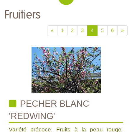
Fruitiers
«
1
2
3
4
5
6
»
PECHER BLANC
'REDWING'
Variété précoce. Fruits à la peau rouge-