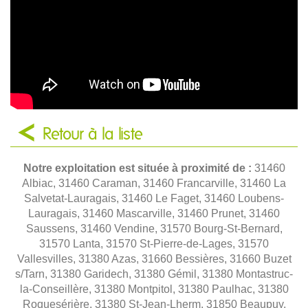
Retour à la liste
Notre exploitation est située à proximité de :
31460
Albiac, 31460 Caraman, 31460 Francarville, 31460 La
Salvetat-Lauragais, 31460 Le Faget, 31460 Loubens-
Lauragais, 31460 Mascarville, 31460 Prunet, 31460
Saussens, 31460 Vendine, 31570 Bourg-St-Bernard,
31570 Lanta, 31570 St-Pierre-de-Lages, 31570
Vallesvilles, 31380 Azas, 31660 Bessières, 31660 Buzet
s/Tarn, 31380 Garidech, 31380 Gémil, 31380 Montastruc-
la-Conseillère, 31380 Montpitol, 31380 Paulhac, 31380
Roquesérière, 31380 St-Jean-Lherm, 31850 Beaupuy,