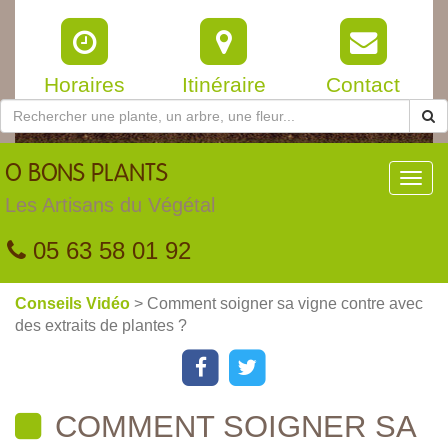
Horaires
Itinéraire
Contact
O
BONS PLANTS
Toggl
navig
Les Artisans du Végétal
05 63 58 01 92
Conseils Vidéo
> Comment soigner sa vigne contre avec
des extraits de plantes ?
COMMENT SOIGNER SA