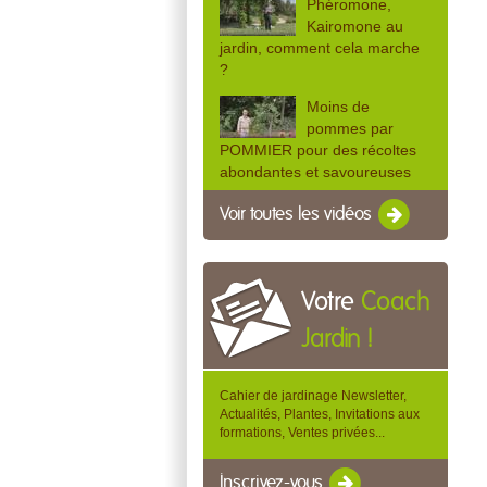
Phéromone,
Kairomone au
jardin, comment cela marche
?
Moins de
pommes par
POMMIER pour des récoltes
abondantes et savoureuses
Voir toutes les vidéos
Votre
Coach
Jardin !
Cahier de jardinage Newsletter,
Actualités, Plantes, Invitations aux
formations, Ventes privées...
Inscrivez-vous