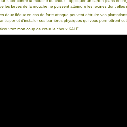
our lutter contre la mouche du choux : appliquer un carton (sans encre
ue les larves de la mouche ne puissent atteindre les racines dont elles r
es deux fléaux en cas de forte attaque peuvent détruire vos plantations
'anticiper et d'installer ces barrières physiques qui vous permettront ce
écouvrez mon coup de cœur le choux KALE