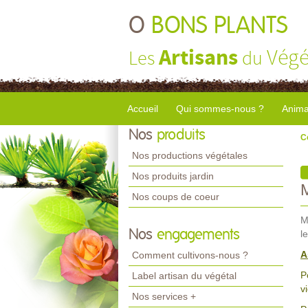
O
BONS PLANTS
Artisans
Végé
Les
du
Accueil
Qui sommes-nous ?
Anima
Nos
produits
C
Nos productions végétales
Nos produits jardin
Nos coups de coeur
M
Nos
engagements
l
A
Comment cultivons-nous ?
P
Label artisan du végétal
v
Nos services +