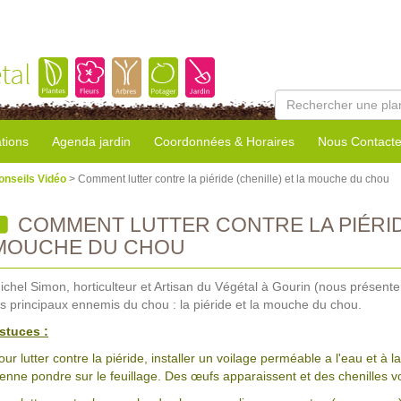
tal
tions
Agenda jardin
Coordonnées & Horaires
Nous Contacte
onseils Vidéo
> Comment lutter contre la piéride (chenille) et la mouche du chou
COMMENT LUTTER CONTRE LA PIÉRIDE
MOUCHE DU CHOU
ichel Simon, horticulteur et Artisan du Végétal à Gourin (nous présente
es principaux ennemis du chou : la piéride et la mouche du chou.
stuces :
our lutter contre la piéride, installer un voilage perméable a l'eau et à l
ienne pondre sur le feuillage. Des œufs apparaissent et des chenilles vo