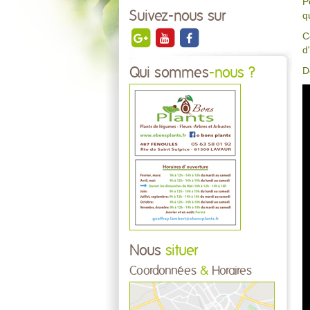
P
Suivez-nous sur
q
C
d
D
Qui sommes
-nous ?
Nous
situer
Coordonnées
&
Horaires