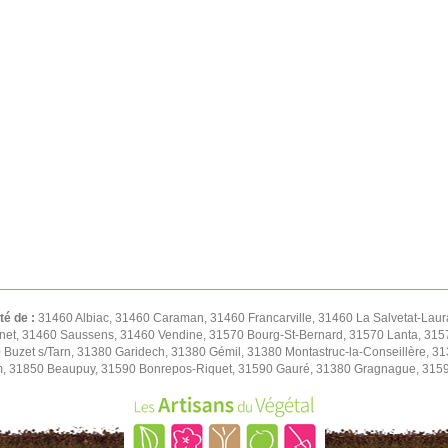
té de :
31460 Albiac, 31460 Caraman, 31460 Francarville, 31460 La Salvetat-Lau
net, 31460 Saussens, 31460 Vendine, 31570 Bourg-St-Bernard, 31570 Lanta, 31570
Buzet s/Tarn, 31380 Garidech, 31380 Gémil, 31380 Montastruc-la-Conseillère, 3
, 31850 Beaupuy, 31590 Bonrepos-Riquet, 31590 Gauré, 31380 Gragnague, 31590