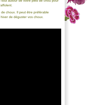
) tout autour de votre pied de chou pour
affolent.
 de choux. Il peut être préférable
t hiver de déguster vos choux.