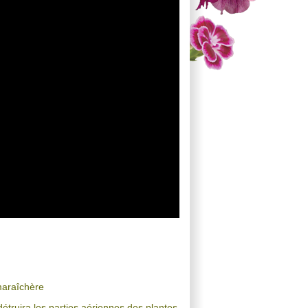
maraîchère
étruira les parties aériennes des plantes