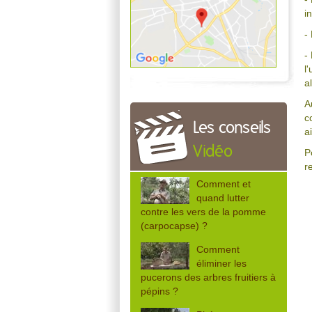
i
-
-
l
a
A
c
Les conseils
a
Vidéo
P
r
Comment et
quand lutter
contre les vers de la pomme
(carpocapse) ?
Comment
éliminer les
pucerons des arbres fruitiers à
pépins ?