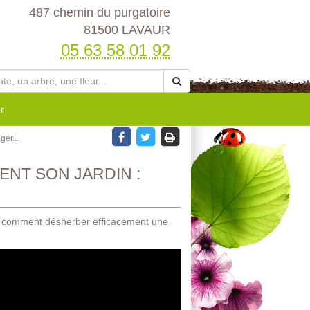
487 chemin du purgatoire
81500 LAVAUR
05 63 58 01 92
r
er...
NT SON JARDIN :
que comment désherber efficacement une