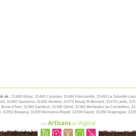
té de :
31460 Albiac, 31460 Caraman, 31460 Francarville, 31460 La Salvetat-Lau
net, 31460 Saussens, 31460 Vendine, 31570 Bourg-St-Bernard, 31570 Lanta, 31570
Buzet s/Tarn, 31380 Garidech, 31380 Gémil, 31380 Montastruc-la-Conseillère, 3
, 31850 Beaupuy, 31590 Bonrepos-Riquet, 31590 Gauré, 31380 Gragnague, 31590