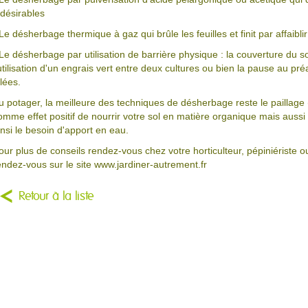
ndésirables
 Le désherbage thermique à gaz qui brûle les feuilles et finit par affaibli
 Le désherbage par utilisation de barrière physique : la couverture du s
'utilisation d'un engrais vert entre deux cultures ou bien la pause au préa
llées.
u potager, la meilleure des techniques de désherbage reste le paillage
omme effet positif de nourrir votre sol en matière organique mais aussi 
insi le besoin d'apport en eau.
our plus de conseils rendez-vous chez votre horticulteur, pépiniériste o
endez-vous sur le site www.jardiner-autrement.fr
Retour à la liste