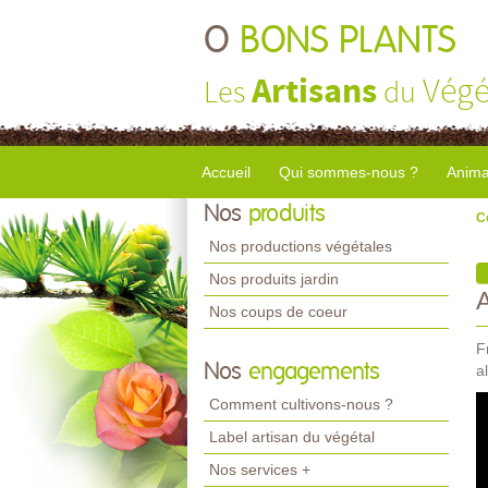
O
BONS PLANTS
Artisans
Végé
Les
du
Accueil
Qui sommes-nous ?
Anima
Nos
produits
C
Nos productions végétales
Nos produits jardin
Nos coups de coeur
F
Nos
engagements
a
Comment cultivons-nous ?
Label artisan du végétal
Nos services +