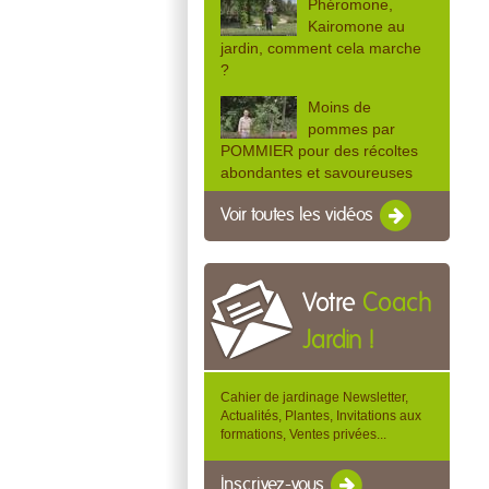
Phéromone,
Kairomone au
jardin, comment cela marche
?
Moins de
pommes par
POMMIER pour des récoltes
abondantes et savoureuses
Voir toutes les vidéos
Votre
Coach
Jardin !
Cahier de jardinage Newsletter,
Actualités, Plantes, Invitations aux
formations, Ventes privées...
Inscrivez-vous