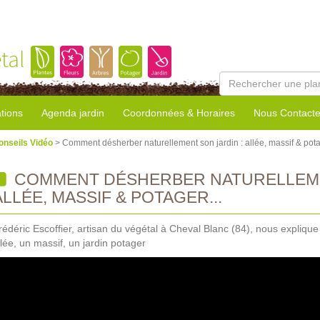
tal
tions
Agenda jardin
Coordonnées & Horaires
Nous Contacte
onseils Vidéo
> Comment désherber naturellement son jardin : allée, massif & potag
COMMENT DÉSHERBER NATURELLEME
ALLÉE, MASSIF & POTAGER...
rédéric Escoffier, artisan du végétal à Cheval Blanc (84), nous expli
llée, un massif, un jardin potager