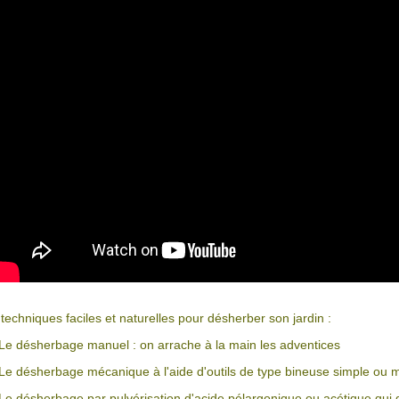
 techniques faciles et naturelles pour désherber son jardin :
 Le désherbage manuel : on arrache à la main les adventices
 Le désherbage mécanique à l'aide d'outils de type bineuse simple ou 
 Le désherbage par pulvérisation d'acide pélargonique ou acétique qui d