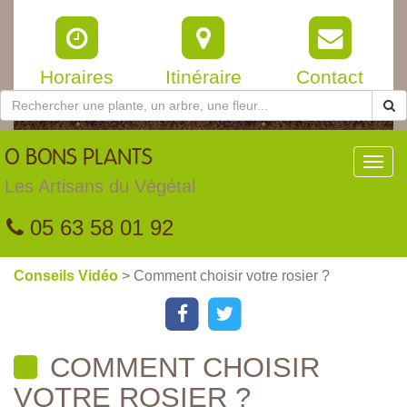
Horaires
Itinéraire
Contact
O
BONS PLANTS
Toggl
navig
Les Artisans du Végétal
05 63 58 01 92
Conseils Vidéo
> Comment choisir votre rosier ?
COMMENT CHOISIR
VOTRE ROSIER ?